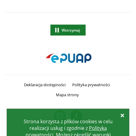
Banery/Logo
Wstrzymaj
animację Banery/Logo
Deklaracja dostępności
Polityka prywatności
Mapa strony
Przejdź do
Przejdź do
Powiato
Pow
Zamk
Strona korzysta z plików
cookies
w celu
realizacji usług i zgodnie z
Polityką
prywatności
. Możesz określić warunki