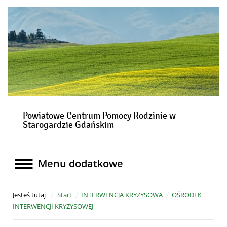
Informacje
Powiatowe Centrum Pomocy Rodzinie w
Starogardzie Gdańskim
Menu dodatkowe
Menu dodatkowe
Jesteś tutaj
Start
INTERWENCJA KRYZYSOWA
OŚRODEK
INTERWENCJI KRYZYSOWEJ