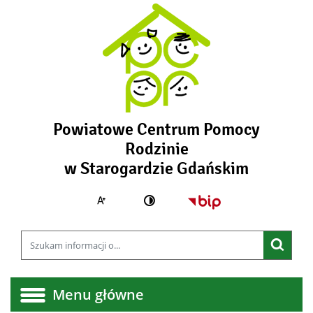
Powiatowe Centrum Pomocy
Rodzinie
- OŚROD
w Starogardzie Gdańskim
Większa czcionka
Strona główna - B
Zmień kontrast
Wyszukiwarka
Wyszukiwana fraza
Szuka
Menu główne
Menu główne