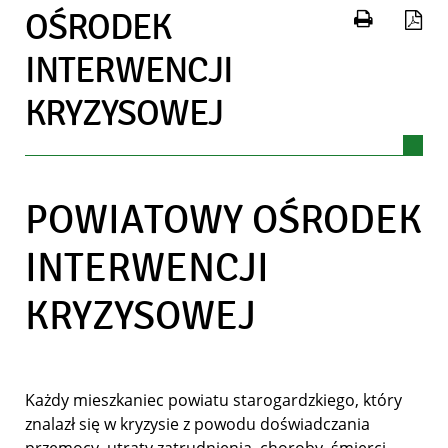
Drukuj 
Za
OŚRODEK
INTERWENCJI
KRYZYSOWEJ
POWIATOWY OŚRODEK
INTERWENCJI
KRYZYSOWEJ
Każdy mieszkaniec powiatu starogardzkiego, który
znalazł się w kryzysie z powodu doświadczania
przemocy, utraty zatrudnienia, choroby, śmierci